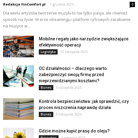
Redakcja FinComfort.pl
-
1 grudnia 2025
0
Dla wielu artystów tworzenie muzyki to nie tylko pasja, ale również
sposób na życie. W erze streamingu i platform cyfrowych zarabianie
na muzyce w...
Mobilne regały jako narzędzie zwiększające
efektywność operacji
25 listopada 2025
Logistyka
OC działalności – dlaczego warto
zabezpieczyć swoją firmę przed
nieprzewidzianymi kosztami?
5 listopada 2025
Biznes
Kontrola bezpieczeństwa: jak sprawdzić, czy
proces niszczenia naprawdę działa
5 listopada 2025
Biznes
Gdzie można kupić prasę do oleju?
4 sierpnia 2025
Narzędzia