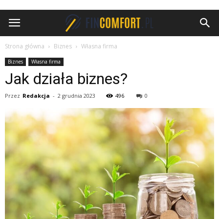
FinComfort.pl
Strona główna
Biznes
Własna firma
Biznes
Własna firma
Jak działa biznes?
Przez
Redakcja
-
2 grudnia 2023
496
0