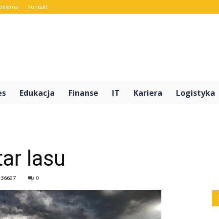
eklama
Kontakt
rt.pl
es
Edukacja
Finanse
IT
Kariera
Logistyka
tar lasu
36697
0