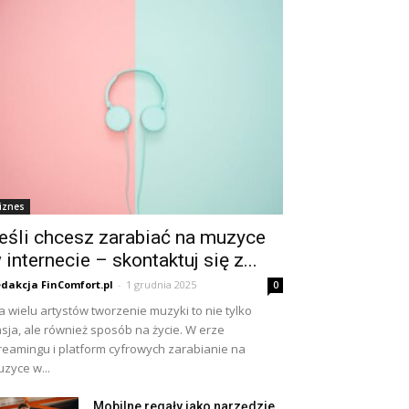
iznes
eśli chcesz zarabiać na muzyce
 internecie – skontaktuj się z...
dakcja FinComfort.pl
-
1 grudnia 2025
0
a wielu artystów tworzenie muzyki to nie tylko
sja, ale również sposób na życie. W erze
reamingu i platform cyfrowych zarabianie na
zyce w...
Mobilne regały jako narzędzie