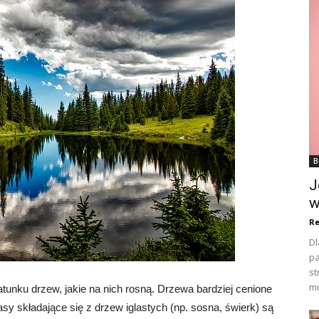
B
J
w
Re
Dl
pa
st
mu
tunku drzew, jakie na nich rosną. Drzewa bardziej cenione
asy składające się z drzew iglastych (np. sosna, świerk) są