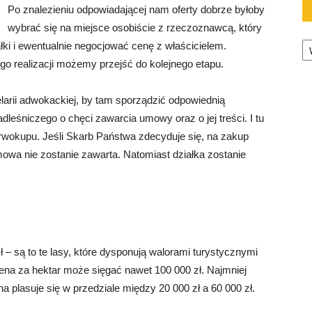
Po znalezieniu odpowiadającej nam oferty dobrze byłoby
wybrać się na miejsce osobiście z rzeczoznawcą, który
Ka
ki i ewentualnie negocjować cenę z właścicielem.
go realizacji możemy przejść do kolejnego etapu.
rii adwokackiej, by tam sporządzić odpowiednią
dleśniczego o chęci zawarcia umowy oraz o jej treści. I tu
wokupu. Jeśli Skarb Państwa zdecyduje się, na zakup
umowa nie zostanie zawarta. Natomiast działka zostanie
 – są to te lasy, które dysponują walorami turystycznymi
cena za hektar może sięgać nawet 100 000 zł. Najmniej
 plasuje się w przedziale między 20 000 zł a 60 000 zł.