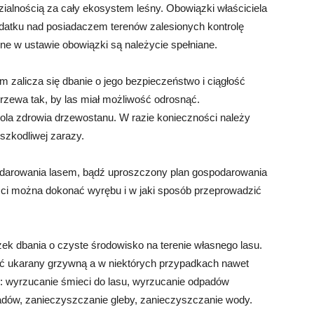
ialnością za cały ekosystem leśny. Obowiązki właściciela
odatku nad posiadaczem terenów zalesionych kontrolę
ne w ustawie obowiązki są należycie spełniane.
zalicza się dbanie o jego bezpieczeństwo i ciągłość
rzewa tak, by las miał możliwość odrosnąć.
rola zdrowia drzewostanu. W razie konieczności należy
 szkodliwej zarazy.
darowania lasem, bądź uproszczony plan gospodarowania
kości można dokonać wyrębu i w jaki sposób przeprowadzić
ek dbania o czyste środowisko na terenie własnego lasu.
ać ukarany grzywną a w niektórych przypadkach nawet
: wyrzucanie śmieci do lasu, wyrzucanie odpadów
adów, zanieczyszczanie gleby, zanieczyszczanie wody.