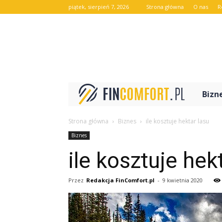
piątek, sierpień 7, 2026
Strona główna
O nas
R
FinComfo
Bizn
Strona główna
Biznes
ile kosztuje hektar lasu
Biznes
ile kosztuje hek
Przez
Redakcja FinComfort.pl
-
9 kwietnia 2020