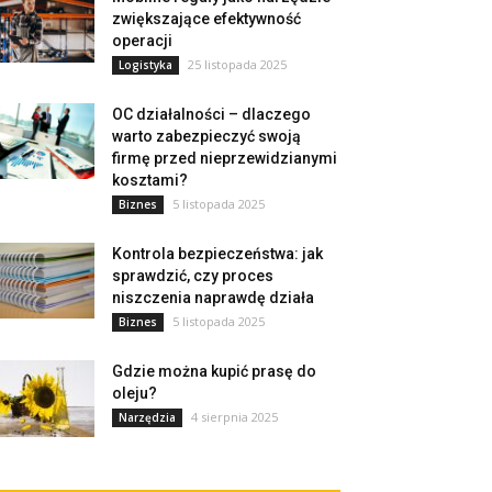
zwiększające efektywność
operacji
25 listopada 2025
Logistyka
OC działalności – dlaczego
warto zabezpieczyć swoją
firmę przed nieprzewidzianymi
kosztami?
5 listopada 2025
Biznes
Kontrola bezpieczeństwa: jak
sprawdzić, czy proces
niszczenia naprawdę działa
5 listopada 2025
Biznes
Gdzie można kupić prasę do
oleju?
4 sierpnia 2025
Narzędzia