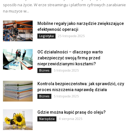
sposób na życie. W erze streamingu i platform cyfrowych zarabianie
na muzyce w...
Mobilne regały jako narzędzie zwiększające
efektywność operacji
25 listopada 2025
Logistyka
OC działalności – dlaczego warto
zabezpieczyć swoją firmę przed
nieprzewidzianymi kosztami?
5 listopada 2025
Biznes
Kontrola bezpieczeństwa: jak sprawdzić, czy
proces niszczenia naprawdę działa
5 listopada 2025
Biznes
Gdzie można kupić prasę do oleju?
4 sierpnia 2025
Narzędzia