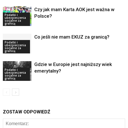
Czy jak mam Karta AOK jest ważna w
Podatki i
Polsce?
ubezpieczenia
socjalne za
granicą
Co jeśli nie mam EKUZ za granicą?
Podatki i
ubezpieczenia
socjalne za
granicą
Gdzie w Europie jest najniższy wiek
Podatki i
emerytalny?
ubezpieczenia
socjalne za
granicą
ZOSTAW ODPOWIEDŹ