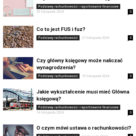
Podstawy rachunkowości i raportowanie finansowe
29 listopada 2024
0
Co to jest FUS i fuz?
27 listopada 2024
Podstawy rachunkowości
0
Czy główny księgowy może naliczać
wynagrodzenia?
19 listopada 2024
Podstawy rachunkowości
0
Jakie wykształcenie musi mieć Główna
księgową?
Podstawy rachunkowości i raportowanie finansowe
16 listopada 2024
0
O czym mówi ustawa o rachunkowości?