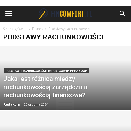
FinComfort.pl
Strona główna
Biznes
Podstawy rachunkowości
PODSTAWY RACHUNKOWOŚCI
PODSTAWY RACHUNKOWOŚCI I RAPORTOWANIE FINANSOWE
Jaka jest różnica między
rachunkowością zarządcza a
rachunkowością finansowa?
Redakcja
-
23 grudnia 2024