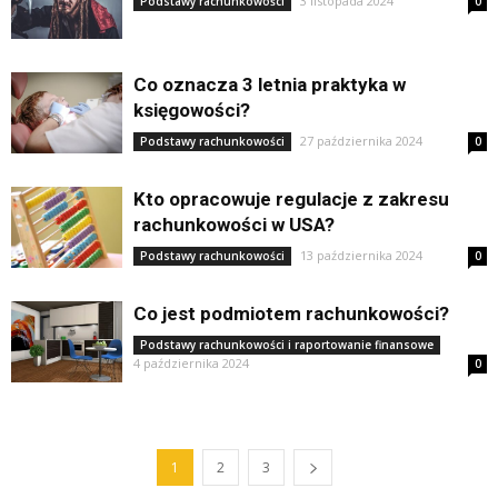
3 listopada 2024
Podstawy rachunkowości
0
Co oznacza 3 letnia praktyka w
księgowości?
27 października 2024
Podstawy rachunkowości
0
Kto opracowuje regulacje z zakresu
rachunkowości w USA?
13 października 2024
Podstawy rachunkowości
0
Co jest podmiotem rachunkowości?
Podstawy rachunkowości i raportowanie finansowe
4 października 2024
0
1
2
3