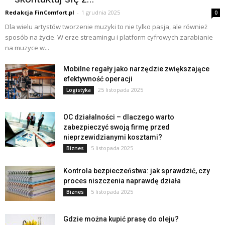
Redakcja FinComfort.pl
-
1 grudnia 2025
0
Dla wielu artystów tworzenie muzyki to nie tylko pasja, ale również
sposób na życie. W erze streamingu i platform cyfrowych zarabianie
na muzyce w...
Mobilne regały jako narzędzie zwiększające
efektywność operacji
25 listopada 2025
Logistyka
OC działalności – dlaczego warto
zabezpieczyć swoją firmę przed
nieprzewidzianymi kosztami?
5 listopada 2025
Biznes
Kontrola bezpieczeństwa: jak sprawdzić, czy
proces niszczenia naprawdę działa
5 listopada 2025
Biznes
Gdzie można kupić prasę do oleju?