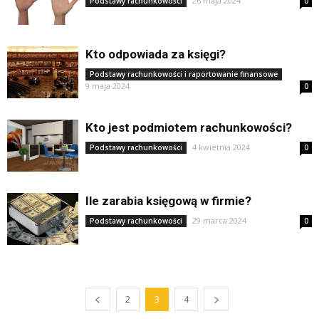
26 maja 2024
Podstawy rachunkowości
0
Kto odpowiada za księgi?
Podstawy rachunkowości i raportowanie finansowe
9 maja 2024
0
Kto jest podmiotem rachunkowości?
4 kwietnia 2024
Podstawy rachunkowości
0
Ile zarabia księgową w firmie?
29 marca 2024
Podstawy rachunkowości
0
2
3
4