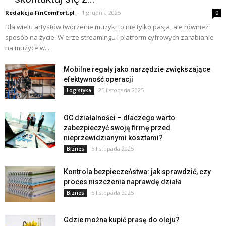
Redakcja FinComfort.pl
-
1 grudnia 2025
0
Dla wielu artystów tworzenie muzyki to nie tylko pasja, ale również
sposób na życie. W erze streamingu i platform cyfrowych zarabianie
na muzyce w...
Mobilne regały jako narzędzie zwiększające
efektywność operacji
25 listopada 2025
Logistyka
OC działalności – dlaczego warto
zabezpieczyć swoją firmę przed
nieprzewidzianymi kosztami?
5 listopada 2025
Biznes
Kontrola bezpieczeństwa: jak sprawdzić, czy
proces niszczenia naprawdę działa
5 listopada 2025
Biznes
Gdzie można kupić prasę do oleju?