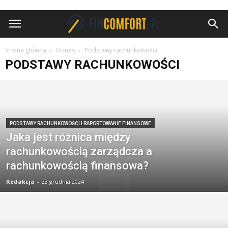
FinComfort.pl
Strona główna
Biznes
Podstawy rachunkowości
PODSTAWY RACHUNKOWOŚCI
PODSTAWY RACHUNKOWOŚCI I RAPORTOWANIE FINANSOWE
Jaka jest różnica między
rachunkowością zarządcza a
rachunkowością finansowa?
Redakcja
-
23 grudnia 2024