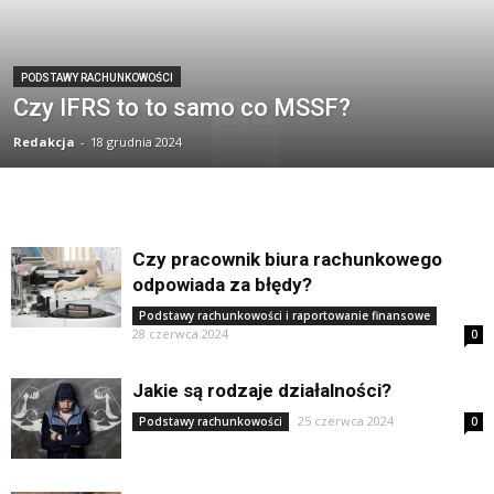
PODSTAWY RACHUNKOWOŚCI
Czy IFRS to to samo co MSSF?
Redakcja
-
18 grudnia 2024
Czy pracownik biura rachunkowego
odpowiada za błędy?
Podstawy rachunkowości i raportowanie finansowe
28 czerwca 2024
0
Jakie są rodzaje działalności?
25 czerwca 2024
Podstawy rachunkowości
0