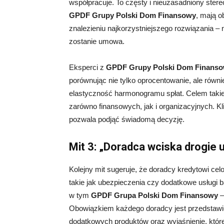
współpracuje. To częsty i nieuzasadniony stereo
GPDF Grupy Polski Dom Finansowy
, mają o
znalezieniu najkorzystniejszego rozwiązania – n
zostanie umowa.
Eksperci z
GPDF Grupy Polski Dom Finans
porównując nie tylko oprocentowanie, ale równ
elastyczność harmonogramu spłat. Celem takieg
zarówno finansowych, jak i organizacyjnych. Kli
pozwala podjąć świadomą decyzję.
Mit 3: „Doradca wciska drogie 
Kolejny mit sugeruje, że doradcy kredytowi ce
takie jak ubezpieczenia czy dodatkowe usługi
w tym
GPDF Grupa Polski Dom Finansowy
–
Obowiązkiem każdego doradcy jest przedstawie
dodatkowych produktów oraz wyjaśnienie, które 