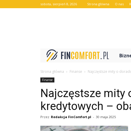
sobota, sierpień 8, 2026
Strona główna
O nas
FinComfo
Bizn
Strona główna
Finanse
Najczęstsze mity o dorad
Finanse
Najczęstsze mity
kredytowych – ob
Przez
Redakcja FinComfort.pl
-
30 maja 2025