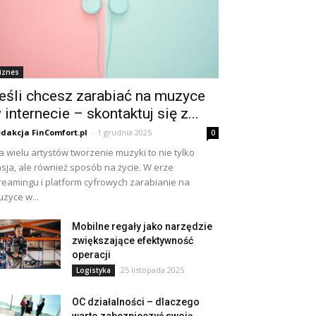
iznes
eśli chcesz zarabiać na muzyce
 internecie – skontaktuj się z...
dakcja FinComfort.pl
-
1 grudnia 2025
0
a wielu artystów tworzenie muzyki to nie tylko
sja, ale również sposób na życie. W erze
reamingu i platform cyfrowych zarabianie na
zyce w...
Mobilne regały jako narzędzie
zwiększające efektywność
operacji
25 listopada 2025
Logistyka
OC działalności – dlaczego