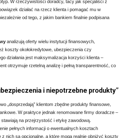
typ. W rzeczywistości doradcy, tacy jak specjaliści z
bowiązek działać na rzecz klienta i pomagać mu w
iezależnie od tego, z jakim bankiem finalnie podpisana
owy
analizują oferty wielu instytucji finansowych,
ież koszty okołokredytowe, ubezpieczenia czy
o działania jest maksymalizacja korzyści klienta –
ent otrzymuje rzetelną analizę i pełną transparentność, co
ubezpieczenia i niepotrzebne produkty”
lowo „dosprzedają” klientom zbędne produkty finansowe,
 bankowe. W praktyce jednak renomowane firmy doradcze –
 stawiają na przejrzystość i etykę zawodową.
nie pełnych informacji o ewentualnych kosztach
z nich są opcjonalne, a które mogą realnie obniżyć koszty