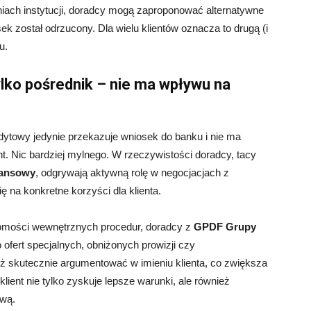
niach instytucji, doradcy mogą zaproponować alternatywne
k został odrzucony. Dla wielu klientów oznacza to drugą (i
u.
ylko pośrednik – nie ma wpływu na
dytowy jedynie przekazuje wniosek do banku i nie ma
nt. Nic bardziej mylnego. W rzeczywistości doradcy, tacy
nansowy
, odgrywają aktywną rolę w negocjacjach z
ę na konkretne korzyści dla klienta.
ajomości wewnętrznych procedur, doradcy z
GPDF Grupy
ofert specjalnych, obniżonych prowizji czy
ż skutecznie argumentować w imieniu klienta, co zwiększa
ient nie tylko zyskuje lepsze warunki, ale również
ową.