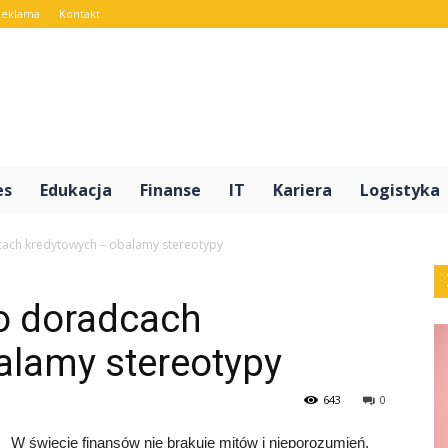
Reklama
Kontakt
rt.pl
es
Edukacja
Finanse
IT
Kariera
Logistyka
cach kredytowych – obalamy stereotypy
 o doradcach
alamy stereotypy
643
0
W świecie finansów nie brakuje mitów i nieporozumień,