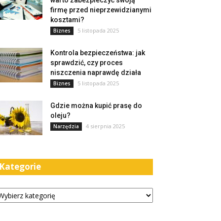
warto zabezpieczyć swoją
firmę przed nieprzewidzianymi
kosztami?
5 listopada 2025
Biznes
Kontrola bezpieczeństwa: jak
sprawdzić, czy proces
niszczenia naprawdę działa
5 listopada 2025
Biznes
Gdzie można kupić prasę do
oleju?
4 sierpnia 2025
Narzędzia
Kategorie
tegorie