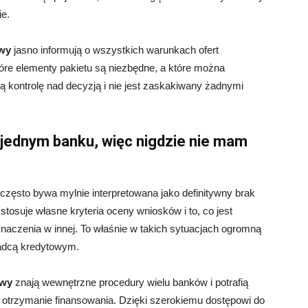
ie.
wy
jasno informują o wszystkich warunkach ofert
óre elementy pakietu są niezbędne, a które można
ą kontrolę nad decyzją i nie jest zaskakiwany żadnymi
 jednym banku, więc nigdzie nie mam
ęsto bywa mylnie interpretowana jako definitywny brak
osuje własne kryteria oceny wniosków i to, co jest
znaczenia w innej. To właśnie w takich sytuacjach ogromną
adcą kredytowym.
owy
znają wewnętrzne procedury wielu banków i potrafią
na otrzymanie finansowania. Dzięki szerokiemu dostępowi do