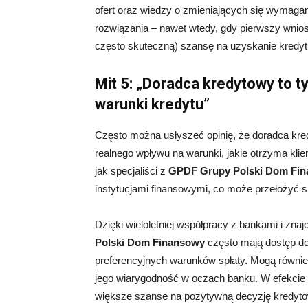
ofert oraz wiedzy o zmieniających się wymaga
rozwiązania – nawet wtedy, gdy pierwszy wniose
często skuteczną) szansę na uzyskanie kredyt
Mit 5: „Doradca kredytowy to t
warunki kredytu”
Często można usłyszeć opinię, że doradca kre
realnego wpływu na warunki, jakie otrzyma klie
jak specjaliści z
GPDF Grupy Polski Dom Fi
instytucjami finansowymi, co może przełożyć si
Dzięki wieloletniej współpracy z bankami i zn
Polski Dom Finansowy
często mają dostęp do 
preferencyjnych warunków spłaty. Mogą równie
jego wiarygodność w oczach banku. W efekcie kl
większe szanse na pozytywną decyzję kredyt