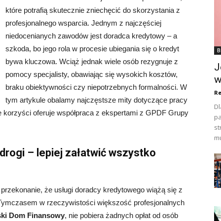
które potrafią skutecznie zniechęcić do skorzystania z
profesjonalnego wsparcia. Jednym z najczęściej
niedocenianych zawodów jest doradca kredytowy – a
szkoda, bo jego rola w procesie ubiegania się o kredyt
B
bywa kluczowa. Wciąż jednak wiele osób rezygnuje z
J
pomocy specjalisty, obawiając się wysokich kosztów,
w
braku obiektywności czy niepotrzebnych formalności. W
Re
tym artykule obalamy najczęstsze mity dotyczące pracy
Dl
ne korzyści oferuje współpraca z ekspertami z GPDF Grupy
pa
st
mu
drogi – lepiej załatwić wszystko
przekonanie, że usługi doradcy kredytowego wiążą się z
. Tymczasem w rzeczywistości większość profesjonalnych
ki Dom Finansowy
, nie pobiera żadnych opłat od osób