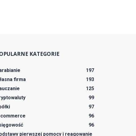
OPULARNE KATEGORIE
arabianie
197
łasna firma
193
auczanie
125
ryptowaluty
99
półki
97
-commerce
96
sięgowość
96
odstawy pierwszej pomocy i reagowanie