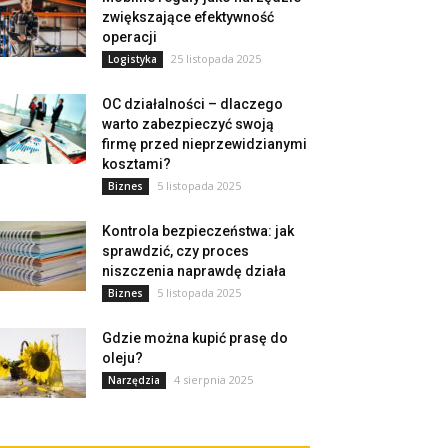
zwiększające efektywność
operacji
25 listopada 2025
Logistyka
OC działalności – dlaczego
warto zabezpieczyć swoją
firmę przed nieprzewidzianymi
kosztami?
5 listopada 2025
Biznes
Kontrola bezpieczeństwa: jak
sprawdzić, czy proces
niszczenia naprawdę działa
5 listopada 2025
Biznes
Gdzie można kupić prasę do
oleju?
4 sierpnia 2025
Narzędzia