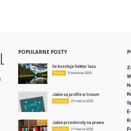
POPULARNE POSTY
P
ile kosztuje hektar lasu
Z
9 kwietnia 2020
Biznes
W
i
N
K
Jakie są profile w liceum
25 marca 2020
Edukacja
S
E
K
Jakie przedmioty na prawo
P
27 marca 2020
Edukacja