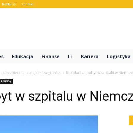
Reklama
Kontakt
rt.pl
es
Edukacja
Finanse
IT
Kariera
Logistyka
 i ubezpieczenia socjalne za granicą
Kto płaci za pobyt w szpitalu w Niemcz
 granicą
byt w szpitalu w Niemc