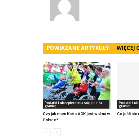
POWIĄZANE ARTYKUŁY
WIĘCEJ
Podatki i ubezpieczenia socjalne za
Podatki i ub
granicą
granicą
Czy jak mam Karta AOK jest ważna w
Co jeśli ni
Polsce?