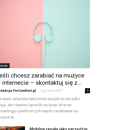
iznes
eśli chcesz zarabiać na muzyce
 internecie – skontaktuj się z...
dakcja FinComfort.pl
-
1 grudnia 2025
0
a wielu artystów tworzenie muzyki to nie tylko
sja, ale również sposób na życie. W erze
reamingu i platform cyfrowych zarabianie na
zyce w...
Mobilne regały jako narzędzie