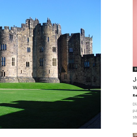
B
J
w
Re
Dl
pa
st
mu