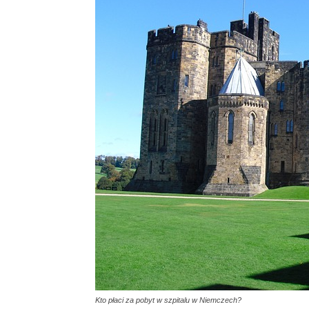
Kto płaci za pobyt w szpitalu w Niemczech?