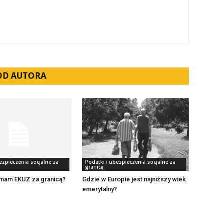
 OD AUTORA
ezpieczenia socjalne za
Podatki i ubezpieczenia socjalne za
granicą
e mam EKUZ za granicą?
Gdzie w Europie jest najniższy wiek
emerytalny?