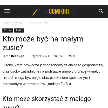
FinComfort.pl
Strona główna
Biznes
Spółki
Biznes
Spółki
Kto może być na małym
zusie?
Przez
Redakcja
-
10 stycznia 2024
553
0
Osoby, które prowadzą jednoosobową działalność gospodarczą
oraz osoby zatrudnione na podstawie umowy o pracę w małych
firmach mogą być objęte ubezpieczeniem społecznym i
zdrowotnym w ramach tzw. „małego ZUS-u”.
Kto może skorzystać z małego