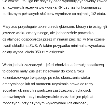
Co ważne – ta ulga nie dotyczy osób wykonujących wolny zawód
ani czynnych rezerwistów wojska RP czy też funkcjonariuszy
publicznym pełniacych służbe w wymiarze co najmniej 1/2 etatu.
Mały zus przysługuje także przedsiębiorcom, którzy nie osiągnęli
jeszcze wieku emerytalnego, ale jednocześnie prowadzą
działalność gospodarczą przez minimum pięć lat i w tym czasie
płacili składki na ZUS. W takim przypadku minimalna wysokość
opłaty wynosi około 350 zł miesięcznie.
Warto jednak zaznaczyć – jeżeli chodzi o tą formułę podatkową
to obecnie mały Zus jest stosowany do końca roku
kalendarzowego trwającego po roku ukończenia wieku
emerytalnego lub od momentu uzyskania prawa do renty
socjalnej lub innych świadczeń zastrzeżonych dla osób
uprawnionych – czyli maksymalnie przez kolejne pięć lat
roboczych (przy czynnym wykonywaniu działalności).