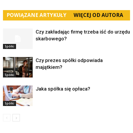
POWIĄZANE ARTYKUŁY
WIĘCEJ OD AUTORA
Czy zakładając firmę trzeba iść do urzędu
skarbowego?
Spółki
Czy prezes spółki odpowiada
majątkiem?
Spółki
Jaka spółka się opłaca?
Spółki