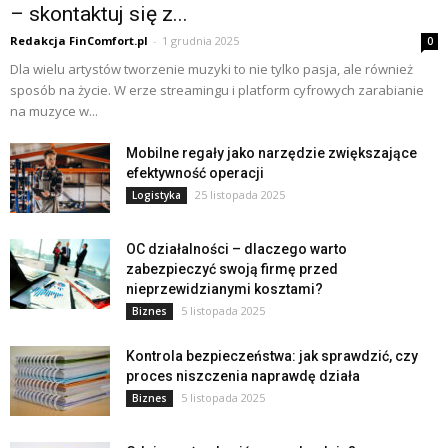
– skontaktuj się z...
Redakcja FinComfort.pl
-
1 grudnia 2025
0
Dla wielu artystów tworzenie muzyki to nie tylko pasja, ale również
sposób na życie. W erze streamingu i platform cyfrowych zarabianie
na muzyce w...
Mobilne regały jako narzędzie zwiększające
efektywność operacji
25 listopada 2025
Logistyka
OC działalności – dlaczego warto
zabezpieczyć swoją firmę przed
nieprzewidzianymi kosztami?
5 listopada 2025
Biznes
Kontrola bezpieczeństwa: jak sprawdzić, czy
proces niszczenia naprawdę działa
5 listopada 2025
Biznes