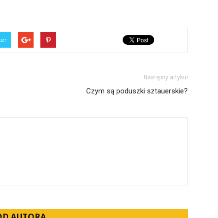
ter
Następny artykuł
Czym są poduszki sztauerskie?
 OD AUTORA