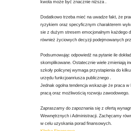
kwota może być znacznie niższa .
Dodatkowo trzeba mieć na uwadze fakt, że p
ryzykiem oraz specyficznym charakterem wyk
sie z dużym stresem emocjonalnym każdego dnia
również życiowych decyzji podejmowanych przez
Podsumowując odpowiedź na pytanie ile dokładn
skomplikowane. Ostatecznie wiele zmieniają ind
szkoły policynej wymaga przystapienia do kil
urzędu funkcjoanriusza publicznego .
Jednak ogolna tendencja wskazuje że praca w P
pracą oraz możliwością rozwoju zawodowego.
Zapraszamy do zapoznania się z ofertą wynagro
Wewnętrznych i Administracji. Zachęcamy równi
w celu uzyskania porad finansowych.
Klinika Finansowa