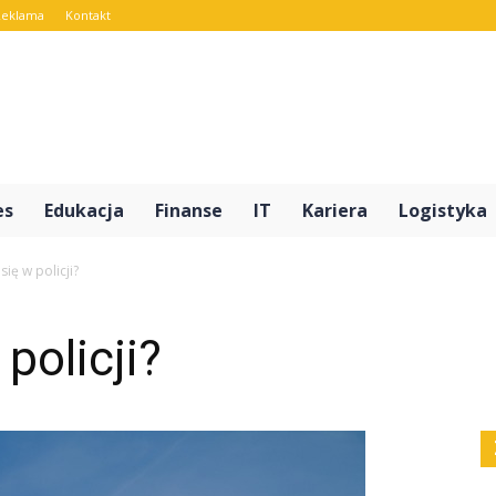
Reklama
Kontakt
rt.pl
es
Edukacja
Finanse
IT
Kariera
Logistyka
się w policji?
 policji?