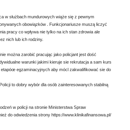
raca w służbach mundurowych wiąże się z pewnym
onywanych obowiązków . Funkcjonariusze muszą liczyć
 pracy co wpływa nie tylko na ich stan zdrowia ale
 nich lub ich rodziny.
ie można zarobić pracując jako policjant jest dość
ywidualne warunki jakimi kieruje sie rekrutacja a sam kurs
ku etapóœ egzaminacyjnych aby mócl zakwalifikować sie do
olicji to dobry wybór dla osób zainteresowanych stabilną
dzeń w policji na stronie Ministerstwa Spraw
eż do odwiedzenia strony https://www.klinikafinansowa.pl/