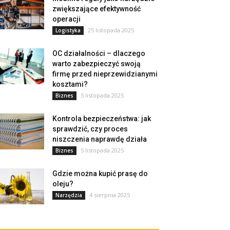
zwiększające efektywność
operacji
25 listopada 2025
Logistyka
OC działalności – dlaczego
warto zabezpieczyć swoją
firmę przed nieprzewidzianymi
kosztami?
5 listopada 2025
Biznes
Kontrola bezpieczeństwa: jak
sprawdzić, czy proces
niszczenia naprawdę działa
5 listopada 2025
Biznes
Gdzie można kupić prasę do
oleju?
4 sierpnia 2025
Narzędzia