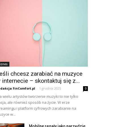
iznes
eśli chcesz zarabiać na muzyce
 internecie – skontaktuj się z...
dakcja FinComfort.pl
-
1 grudnia 2025
0
a wielu artystów tworzenie muzyki to nie tylko
sja, ale również sposób na życie. W erze
reamingu i platform cyfrowych zarabianie na
zyce w...
Mobilne regały jako narzędzie