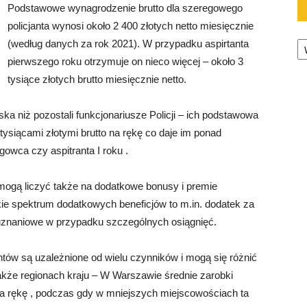
Podstawowe wynagrodzenie brutto dla szeregowego
policjanta wynosi około 2 400 złotych netto miesięcznie
Ka
(według danych za rok 2021). W przypadku aspirtanta
pierwszego roku otrzymuje on nieco więcej – około 3
tysiące złotych brutto miesięcznie netto.
ska niż pozostali funkcjonariusze Policji – ich podstawowa
ysiącami złotymi brutto na rękę co daje im ponad
gowca czy aspitranta I roku .
 mogą liczyć także na dodatkowe bonusy i premie
e spektrum dodatkowych beneficjów to m.in. dodatek za
 uznaniowe w przypadku szczególnych osiągnięć.
ntów są uzależnione od wielu czynników i mogą się różnić
akże regionach kraju – W Warszawie średnie zarobki
na rękę , podczas gdy w mniejszych miejscowościach ta