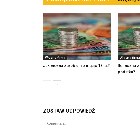
Własna firma
Własna firma
Jak można zarobić nie mając 18 lat?
Ile można z
podatku?
ZOSTAW ODPOWIEDŹ