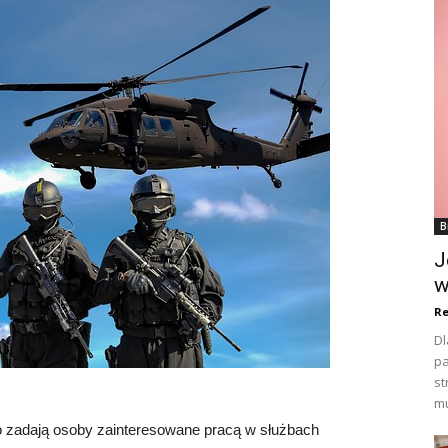
B
J
w
Re
Dl
pa
st
mu
ęsto zadają osoby zainteresowane pracą w służbach