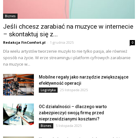
Biznes
Jeśli chcesz zarabiać na muzyce w internecie
– skontaktuj się z...
Redakcja FinComfort.pl
-
1 grudnia 2025
0
Dla wielu artystów tworzenie muzyki to nie tylko pasja, ale również
sposób na życie. W erze streamingu i platform cyfrowych zarabianie
na muzyce w...
Mobilne regały jako narzędzie zwiększające
efektywność operacji
25 listopada 2025
Logistyka
OC działalności – dlaczego warto
zabezpieczyć swoją firmę przed
nieprzewidzianymi kosztami?
5 listopada 2025
Biznes