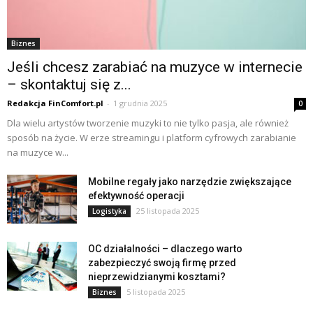
Biznes
Jeśli chcesz zarabiać na muzyce w internecie
– skontaktuj się z...
Redakcja FinComfort.pl
-
1 grudnia 2025
0
Dla wielu artystów tworzenie muzyki to nie tylko pasja, ale również
sposób na życie. W erze streamingu i platform cyfrowych zarabianie
na muzyce w...
Mobilne regały jako narzędzie zwiększające
efektywność operacji
25 listopada 2025
Logistyka
OC działalności – dlaczego warto
zabezpieczyć swoją firmę przed
nieprzewidzianymi kosztami?
5 listopada 2025
Biznes