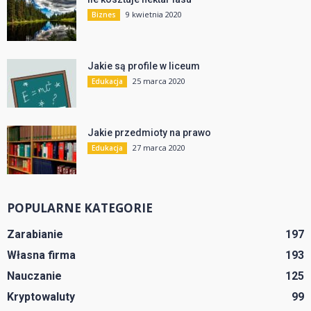
9 kwietnia 2020
Biznes
Jakie są profile w liceum
25 marca 2020
Edukacja
Jakie przedmioty na prawo
27 marca 2020
Edukacja
POPULARNE KATEGORIE
Zarabianie
197
Własna firma
193
Nauczanie
125
Kryptowaluty
99