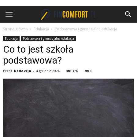
FinComfort.pl
Strona główna
Edukacja
Podstawowa i gimnazjalna edukacja
Edukacja
Podstawowa i gimnazjalna edukacja
Co to jest szkoła
podstawowa?
Przez
Redakcja
-
4 grudnia 2024
374
0