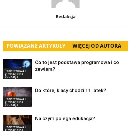
Redakcja
POWIĄZANE ARTYKUŁY
WIĘCEJ OD AUTORA
Co to jest podstawa programowa i co
zawiera?
Podstawowa i
gimnazjalna
edukacja
Do której klasy chodzi 11 latek?
Podstawowa i
gimnazjalna
edukacja
Na czym polega edukacja?
Podstawowa i
gimnazjalna